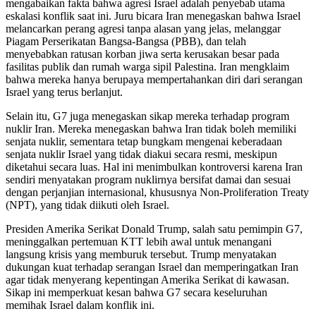
mengabaikan fakta bahwa agresi Israel adalah penyebab utama
eskalasi konflik saat ini. Juru bicara Iran menegaskan bahwa Israel
melancarkan perang agresi tanpa alasan yang jelas, melanggar
Piagam Perserikatan Bangsa-Bangsa (PBB), dan telah
menyebabkan ratusan korban jiwa serta kerusakan besar pada
fasilitas publik dan rumah warga sipil Palestina. Iran mengklaim
bahwa mereka hanya berupaya mempertahankan diri dari serangan
Israel yang terus berlanjut.
Selain itu, G7 juga menegaskan sikap mereka terhadap program
nuklir Iran. Mereka menegaskan bahwa Iran tidak boleh memiliki
senjata nuklir, sementara tetap bungkam mengenai keberadaan
senjata nuklir Israel yang tidak diakui secara resmi, meskipun
diketahui secara luas. Hal ini menimbulkan kontroversi karena Iran
sendiri menyatakan program nuklirnya bersifat damai dan sesuai
dengan perjanjian internasional, khususnya Non-Proliferation Treaty
(NPT), yang tidak diikuti oleh Israel.
Presiden Amerika Serikat Donald Trump, salah satu pemimpin G7,
meninggalkan pertemuan KTT lebih awal untuk menangani
langsung krisis yang memburuk tersebut. Trump menyatakan
dukungan kuat terhadap serangan Israel dan memperingatkan Iran
agar tidak menyerang kepentingan Amerika Serikat di kawasan.
Sikap ini memperkuat kesan bahwa G7 secara keseluruhan
memihak Israel dalam konflik ini.