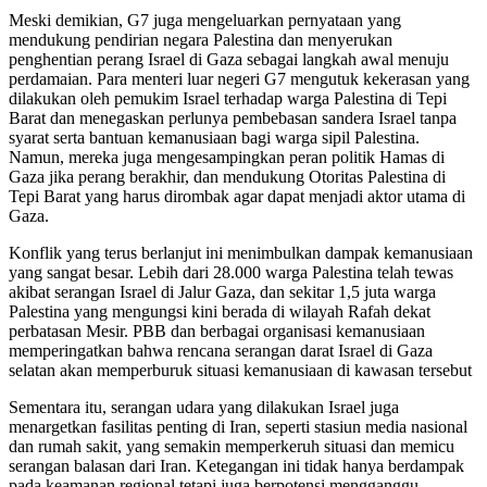
Meski demikian, G7 juga mengeluarkan pernyataan yang
mendukung pendirian negara Palestina dan menyerukan
penghentian perang Israel di Gaza sebagai langkah awal menuju
perdamaian. Para menteri luar negeri G7 mengutuk kekerasan yang
dilakukan oleh pemukim Israel terhadap warga Palestina di Tepi
Barat dan menegaskan perlunya pembebasan sandera Israel tanpa
syarat serta bantuan kemanusiaan bagi warga sipil Palestina.
Namun, mereka juga mengesampingkan peran politik Hamas di
Gaza jika perang berakhir, dan mendukung Otoritas Palestina di
Tepi Barat yang harus dirombak agar dapat menjadi aktor utama di
Gaza.
Konflik yang terus berlanjut ini menimbulkan dampak kemanusiaan
yang sangat besar. Lebih dari 28.000 warga Palestina telah tewas
akibat serangan Israel di Jalur Gaza, dan sekitar 1,5 juta warga
Palestina yang mengungsi kini berada di wilayah Rafah dekat
perbatasan Mesir. PBB dan berbagai organisasi kemanusiaan
memperingatkan bahwa rencana serangan darat Israel di Gaza
selatan akan memperburuk situasi kemanusiaan di kawasan tersebut
Sementara itu, serangan udara yang dilakukan Israel juga
menargetkan fasilitas penting di Iran, seperti stasiun media nasional
dan rumah sakit, yang semakin memperkeruh situasi dan memicu
serangan balasan dari Iran. Ketegangan ini tidak hanya berdampak
pada keamanan regional tetapi juga berpotensi mengganggu