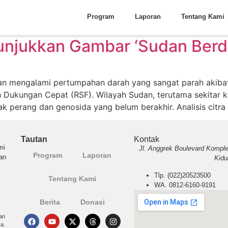
Program
Laporan
Tentang Kami
Tunjukkan Gambar ‘Sudan Berd
dan mengalami pertumpahan darah yang sangat parah akiba
 Dukungan Cepat (RSF). Wilayah Sudan, terutama sekitar k
erang dan genosida yang belum berakhir. Analisis citra s
Tautan
Kontak
mi
Jl. Anggrek Boulevard Komple
Program
Laporan
an
Kidu
Tlp. (022)20523500
Tentang Kami
WA. 0812-6160-9191
Berita
Donasi
an
a.