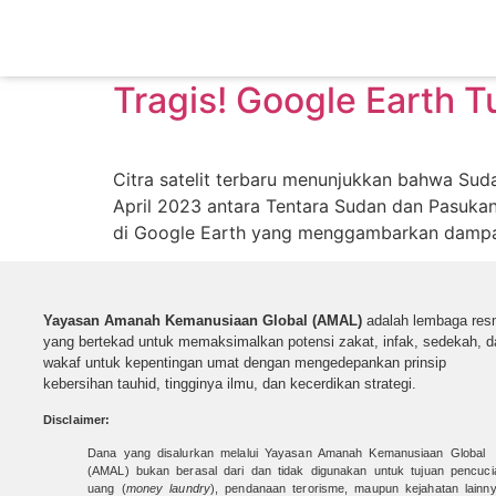
Tag:
El-Fasher
Tragis! Google Earth 
Citra satelit terbaru menunjukkan bahwa Su
April 2023 antara Tentara Sudan dan Pasukan
di Google Earth yang menggambarkan dampak p
Yayasan Amanah Kemanusiaan Global (AMAL)
adalah lembaga res
yang bertekad untuk
memaksimalkan potensi zakat, infak, sedekah, d
wakaf untuk kepentingan umat dengan mengedepankan prinsip
kebersihan tauhid, tingginya ilmu, dan kecerdikan strategi.
Disclaimer:
Dana yang disalurkan melalui Yayasan Amanah Kemanusiaan Global
(AMAL) bukan berasal dari dan tidak digunakan untuk tujuan pencuci
uang (
money laundry
), pendanaan terorisme, maupun kejahatan lainny