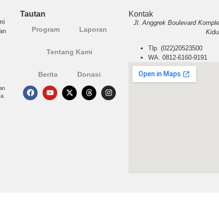
Tautan
Kontak
mi
Jl. Anggrek Boulevard Komple
Program
Laporan
an
Kidu
Tlp. (022)20523500
Tentang Kami
WA. 0812-6160-9191
Berita
Donasi
an
a.