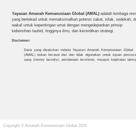
Yayasan Amanah Kemanusiaan Global (AMAL)
adalah lembaga res
yang bertekad untuk
memaksimalkan potensi zakat, infak, sedekah, d
wakaf untuk kepentingan umat dengan mengedepankan prinsip
kebersihan tauhid, tingginya ilmu, dan kecerdikan strategi.
Disclaimer:
Dana yang disalurkan melalui Yayasan Amanah Kemanusiaan Global
(AMAL) bukan berasal dari dan tidak digunakan untuk tujuan pencuci
uang (
money laundry
), pendanaan terorisme, maupun kejahatan lainny
Copyright © Amanah Kemanusiaan Global 2025