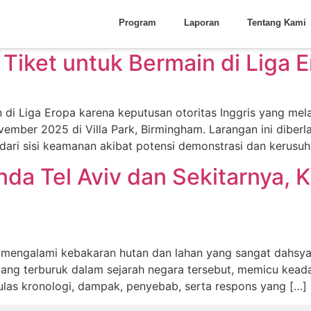
Program
Laporan
Tentang Kami
 Tiket untuk Bermain di Liga 
n di Liga Eropa karena keputusan otoritas Inggris yang me
ember 2025 di Villa Park, Birmingham. Larangan ini diberl
i dari sisi keamanan akibat potensi demonstrasi dan kerusu
a Tel Aviv dan Sekitarnya, K
l mengalami kebakaran hutan dan lahan yang sangat dahsyat
 yang terburuk dalam sejarah negara tersebut, memicu kead
ngulas kronologi, dampak, penyebab, serta respons yang […]