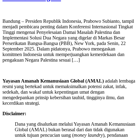
Bandung – Presiden Republik Indonesia, Prabowo Subianto, tampil
menjadi pembicara penting dalam Konferensi Internasional Tingkat
Tinggi mengenai Penyelesaian Damai Masalah Palestina dan
Implementasi Solusi Dua Negara yang digelar di Markas Besar
Perserikatan Bangsa-Bangsa (PBB), New York, pada Senin, 22
September 2025. Dalam pidatonya, Prabowo menegaskan
komitmen Indonesia untuk memperjuangkan kemerdekaan dan
pengakuan Negara Palestina sesuai […]
Yayasan Amanah Kemanusiaan Global (AMAL)
adalah lembaga
resmi yang bertekad untuk
memaksimalkan potensi zakat, infak,
sedekah, dan wakaf untuk kepentingan umat dengan
mengedepankan prinsip kebersihan tauhid, tingginya ilmu, dan
kecerdikan strategi.
Disclaimer:
Dana yang disalurkan melalui Yayasan Amanah Kemanusiaan
Global (AMAL) bukan berasal dari dan tidak digunakan
untuk tujuan pencucian uang (
money laundry
), pendanaan